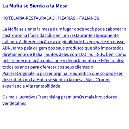
La Mafia se Sienta a la Mesa
HOTELARIA-RESTAURAÇÃO : PIZARIAS - ITALIANOS
La Mafia se sienta la mesa é um lugar onde você pode saborear a
gastronomia típica da Itália em um restaurante atipicamente
italiano. A diferenciação e a originalidade fazem parte do nosso
ADN, tanto pela origem dos seus produtos que são importados
diretamente de Itália, muitos deles com D.O. ou I.G.P., bem como
pela reinterpretação única que o departamento de I+D+i realiza
todos os anos para oferecer aos seus clientes o
PiacereOriginale, o prazer original e autêntico que só pode ser
desfrutado no La Mafia se sienta a la mesa. Mais 20 anos
experiencia Alta rentabilidade
Os mais lucrativos
Franchising premium
Os mais inovadores
Ver detalhes