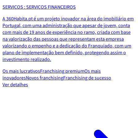
SERVIÇOS : SERVIÇOS FINANCEIROS
A 360Habita.pt é um projeto inovador na área do imobiliário em
Portugal, com uma administração que apesar de jovem, conta
com mais de 19 anos de experiência no ramo, criada com base
na valorização das pessoas que representam esta empresa
valorizando o empenho e a dedicação do Franquiado, com um
plano de implementação bem definido, protegendo assim o
investimento realizado.
Os mais lucrativos
Franchising premium
Os mais
inovadores
Novos franchising
Franchising de sucesso
Ver detalhes