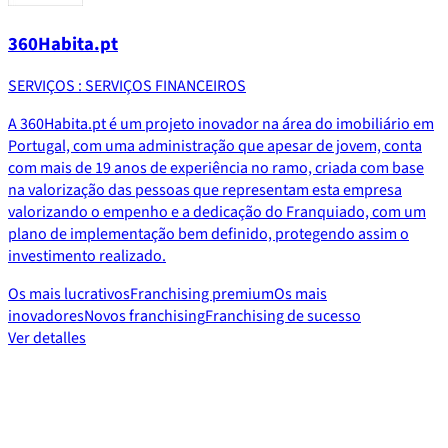
360Habita.pt
SERVIÇOS : SERVIÇOS FINANCEIROS
A 360Habita.pt é um projeto inovador na área do imobiliário em
Portugal, com uma administração que apesar de jovem, conta
com mais de 19 anos de experiência no ramo, criada com base
na valorização das pessoas que representam esta empresa
valorizando o empenho e a dedicação do Franquiado, com um
plano de implementação bem definido, protegendo assim o
investimento realizado.
Os mais lucrativos
Franchising premium
Os mais
inovadores
Novos franchising
Franchising de sucesso
Ver detalles