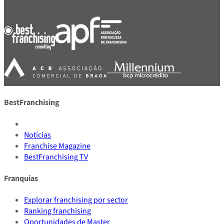
BestFranchising
Notícias
Franchise Magazine
BestFranchising TV
Franquias
Explorar franchising por sector
Ranking franchising
Oportunidades de Master