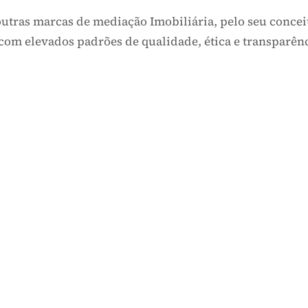
s outras marcas de mediação Imobiliária, pelo seu c
s com elevados padrões de qualidade, ética e transp
ia.
um