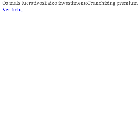
MAIL BOXES ETC.
TRANSPORTADORAS
Lidere o seu próprio negócio MAIL BOXES ETC. Inve
serem mais eficientes no processo dos seus envios 
Ranking
Os mais lucrativos
Baixo investimento
Franchising premi
Ver ficha