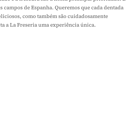
alidade e a frescura são a nossa principal priorida
 melhores campos de Espanha. Queremos que cada den
mente deliciosos, como também são cuidadosamente
 visita a La Freseria uma experiência única.