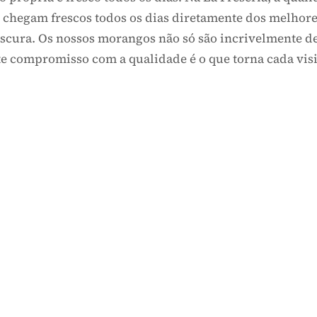
ópria e fresco todos os dias! Na La Freseria, a qu
is e chegam frescos todos os dias diretamente dos
 frescura. Os nossos morangos não só são incrivel
Este compromisso com a qualidade é o que torna cada