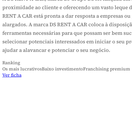
DS RENT A CAR
COMÉRCIO AUTOMÓVEL
A DS RENT A CAR, marca do Grupo DS foi lançada em
proximidade ao cliente e oferecendo um vasto lequ
RENT A CAR está pronta a dar resposta a empresas 
alargados. A marca DS RENT A CAR coloca à disposi
ferramentas necessárias para que possam ser bem s
selecionar potenciais interessados em iniciar o se
ajudar a alavancar e potenciar o seu negócio.
Ranking
Os mais lucrativos
Baixo investimento
Franchising premi
Ver ficha