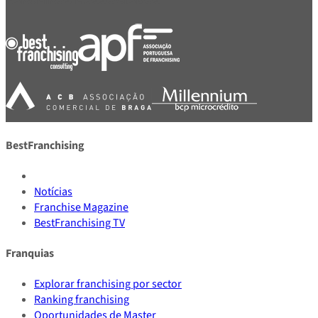
BestFranchising
Notícias
Franchise Magazine
BestFranchising TV
Franquias
Explorar franchising por sector
Ranking franchising
Oportunidades de Master