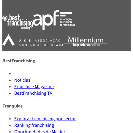
BestFranchising
Notícias
Franchise Magazine
BestFranchising TV
Franquias
Explorar franchising por sector
Ranking franchising
Oportunidades de Master