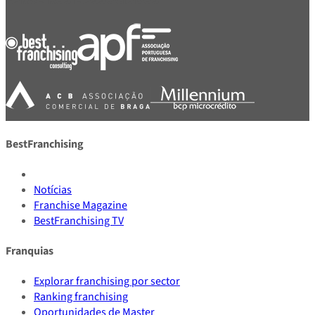
BestFranchising
Notícias
Franchise Magazine
BestFranchising TV
Franquias
Explorar franchising por sector
Ranking franchising
Oportunidades de Master